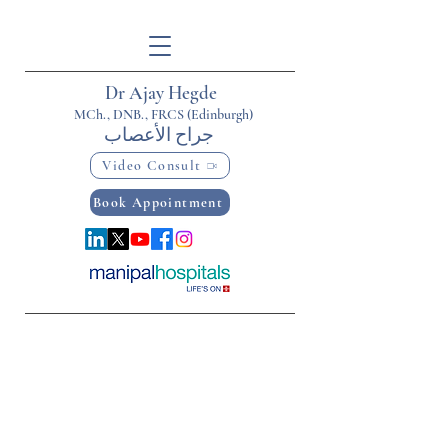
Dr Ajay Hegde
MCh., DNB., FRCS (Edinburgh)
جراح الأعصاب
Video Consult
Book Appointment