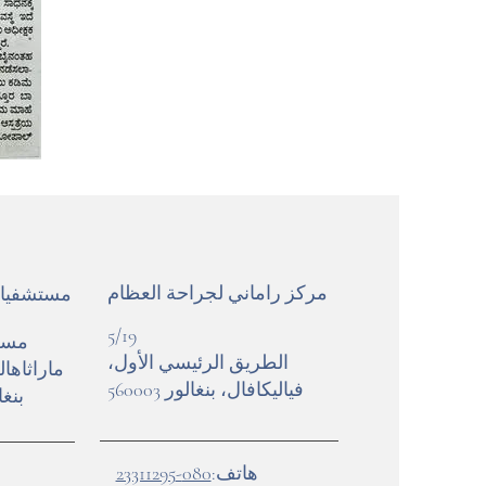
مركز راماني لجراحة العظام
مستشفيات 
5/19
الطريق الرئيسي الأول،
ماراثاها
فياليكافال، بنغالور 560003
بنغال
هاتف:
080-23311295