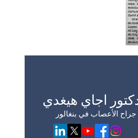
دكتور اجاي هيغدي
جراح الأعصاب في بنغالور