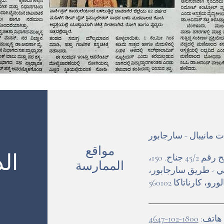
مانيبال - سارجابور
مواقع
ال
مسح رقم 45/2 جناح. 150،
الممارسة
لي - طريق سارجابور،
ورو، كارناتاكا 560102
هاتف:
1800-102-4647