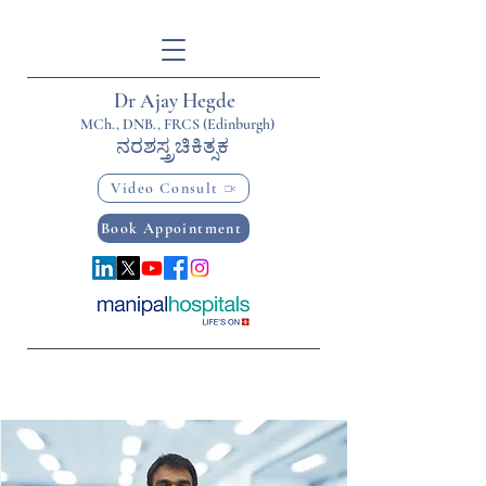
Dr Ajay Hegde
MCh., DNB., FRCS (Edinburgh)
ನರಶಸ್ತ್ರಚಿಕಿತ್ಸಕ
Video Consult
Book Appointment