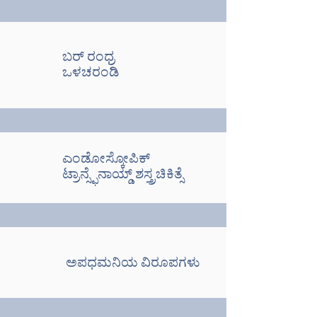
ಬರ್ ರಂಧ್ರ
ಒಳಚರಂಡಿ
ಎಂಡೋಸ್ಕೋಪಿಕ್
ಟ್ರಾನ್ಸ್ಫೆನಾಯ್ಡ್ ಶಸ್ತ್ರಚಿಕಿತ್ಸೆ
ಅಪಧಮನಿಯ ವಿರೂಪಗಳು