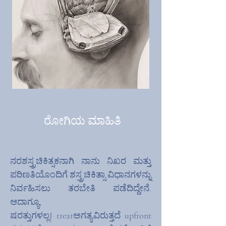
ರೋಗಿಯ ಮಾಹಿತಿ
ನರಶಸ್ತ್ರಚಿಕಿತ್ಸಕನಾಗಿ ನಾನು ನಿಖರ ಮತ್ತು
ಪರಿಣತಿಯೊಂದಿಗೆ ಶಸ್ತ್ರಚಿಕಿತ್ಸಾ ವಿಧಾನಗಳನ್ನು
ನಿರ್ವಹಿಸಲು ತರಬೇತಿ ಪಡೆದಿದ್ದೇನೆ.
ಆದಾಗ್ಯೂ,
ಷರತ್ತುಗಳಲ್ಲ
I
treat
ಅಗತ್ಯವಿರುತ್ತದೆ
upfront