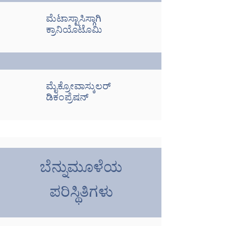
ಮೆಟಾಸ್ಟಾಸಿಸ್ಗಾಗಿ
ಕ್ರಾನಿಯೊಟೊಮಿ
ಮೈಕ್ರೋವಾಸ್ಕುಲರ್
ಡಿಕಂಪ್ರೆಷನ್
ಬೆನ್ನುಮೂಳೆಯ
ಆಘಾತಕಾರಿ ಮಿದುಳಿನ
ಗಾಯ
ಪರಿಸ್ಥಿತಿಗಳು