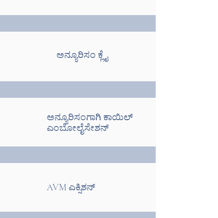
ಅನ್ಯೂರಿಸಂ ಕ್ಲೈ
ಅನ್ಯೂರಿಸಂಗಾಗಿ ಕಾಯಿಲ್
ಎಂಬೋಲೈಸೇಶನ್
AVM ಎಕ್ಸಿಶನ್