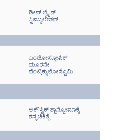
ಡೀಪ್ ಬ್ರೈನ್
ಸ್ಟಿಮ್ಯುಲೇಶನ್
ಎಂಡೋಸ್ಕೋಪಿಕ್
ಮೂರನೇ
ವೆಂಟ್ರಿಕ್ಯುಲೋಸ್ಟೊಮಿ
ಅಕೌಸ್ಟಿಕ್ ಶ್ವಾನ್ನೋಮಾಕ್ಕೆ
ಶಸ್ತ್ರಚಿಕಿತ್ಸೆ